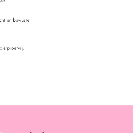
ast.
acht en bewuste
ierproefvrij.