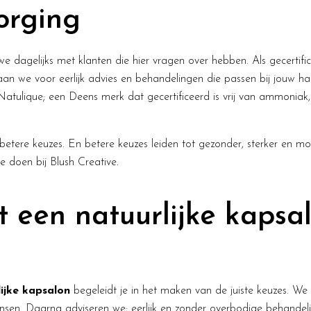
orging
we dagelijks met klanten die hier vragen over hebben. Als gecertif
aan we voor eerlijk advies en behandelingen die passen bij jouw h
Natulique; een Deens merk dat gecertificeerd is vrij van ammoniak
betere keuzes. En betere keuzes leiden tot gezonder, sterker en mo
we doen bij Blush Creative.
 een natuurlijke kapsal
lijke kapsalon
begeleidt je in het maken van de juiste keuzes. We 
ensen. Daarna adviseren we; eerlijk en zonder overbodige behandelin