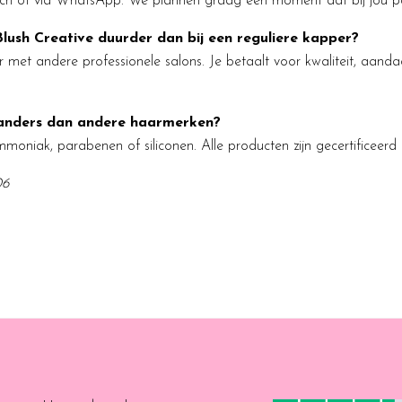
isch of via WhatsApp. We plannen graag een moment dat bij jou p
Blush Creative duurder dan bij een reguliere kapper?
aar met andere professionele salons. Je betaalt voor kwaliteit, aand
anders dan andere haarmerken?
oniak, parabenen of siliconen. Alle producten zijn gecertificeerd d
06