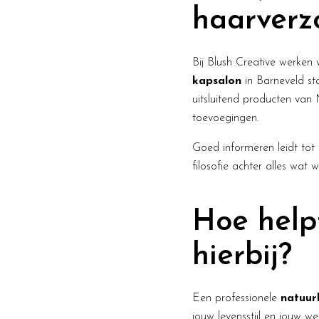
haarverz
Bij Blush Creative werken 
kapsalon
in Barneveld st
uitsluitend producten van 
toevoegingen.
Goed informeren leidt tot 
filosofie achter alles wat 
Hoe helpt
hierbij?
Een professionele
natuur
jouw levensstijl en jouw w