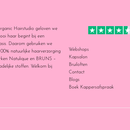
Organic Hairstudio geloven we
ooi haar begint bij een
asis. Daarom gebruiken we
Webshops
 100% natuurlijke haarverzorging
Kapsalon
rken Natulique en BRUNS –
Bruiloften
delijke stoffen. Welkom bij
Contact
Blogs
Boek Kappersafspraak