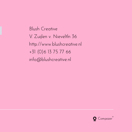
Blush Creative
V. Zuijlen v. Nieveltln 36
http://www.blushcreative.nl
+31 (0)6 13 75 77 66
info@blushcreative.nl
®
Compozer