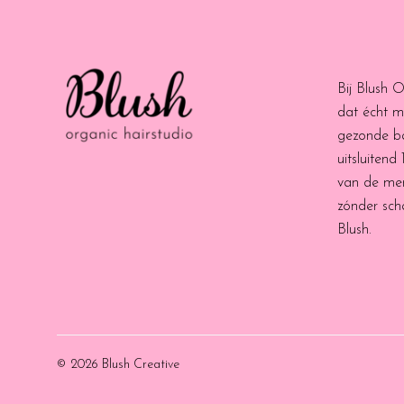
Bij Blush 
dat écht m
gezonde b
uitsluitend
van de me
zónder scha
Blush.
© 2026 Blush Creative